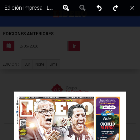
Edición Impresa - Libero | Sur - Viernes 12 de Junio del 2026
EDICIONES ANTERIORES
Ir
Sur
Norte
Lima
EDICIÓN :
VISITA LAS EDICIONES IMPRESAS DE:
©Todos los derechos reservados -
2026