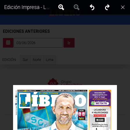
Edición Impresa - Libero | Sur - Miercoles 03 de Junio del 2026
EDICIONES ANTERIORES
Ir
Sur
Norte
Lima
EDICIÓN :
VISITA LAS EDICIONES IMPRESAS DE:
©Todos los derechos reservados -
2026