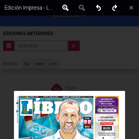
Edición Impresa - Libero | Lima - Miercoles 03 de Junio del 2026
EDICIONES ANTERIORES
Ir
Sur
Norte
Lima
EDICIÓN :
VISITA LAS EDICIONES IMPRESAS DE:
©Todos los derechos reservados -
2026