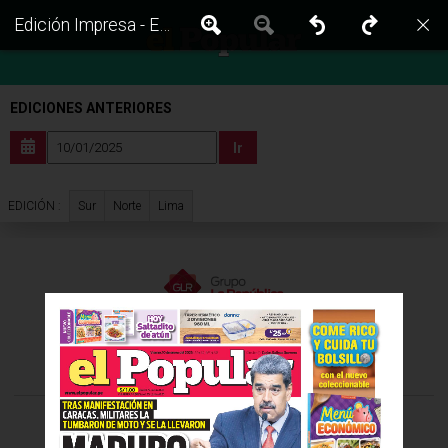
Edición Impresa - El Popular | Lima - Viernes 10 de Enero del 2025
EDICIONES ANTERIORES
Ir
Sur
Norte
Lima
EDICIÓN :
VISITA LAS EDICIONES IMPRESAS DE:
©Todos los derechos reservados -
2026